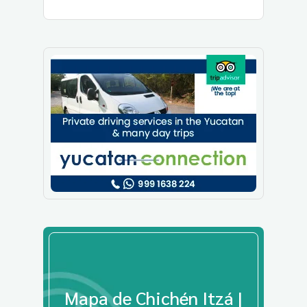
Mapa de Chichén Itzá |