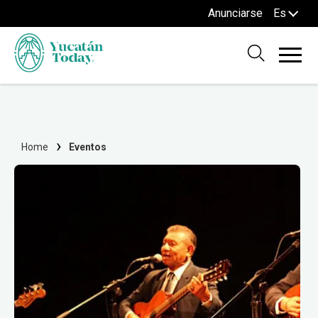
Anunciarse
Es
Home
Eventos