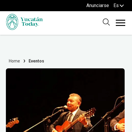
Anunciarse
Es
Home
Eventos