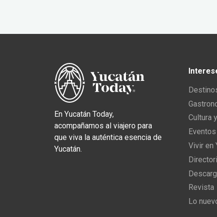
Interes
Destino
Gastron
En Yucatán Today,
Cultura 
acompañamos al viajero para
Eventos
que viva la auténtica esencia de
Vivir en
Yucatán.
Director
Descarg
Revista
Lo nuev