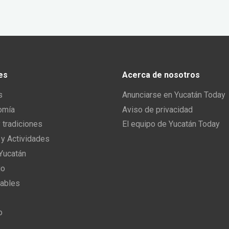
es
Acerca de nosotros
s
Anunciarse en Yucatán Today
omía
Aviso de privacidad
y tradiciones
El equipo de Yucatán Today
 y Actividades
 Yucatán
io
ables
o