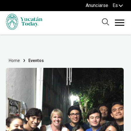
Anunciarse
Es
Home
Eventos