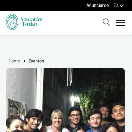
Anunciarse
Es
Home
Eventos