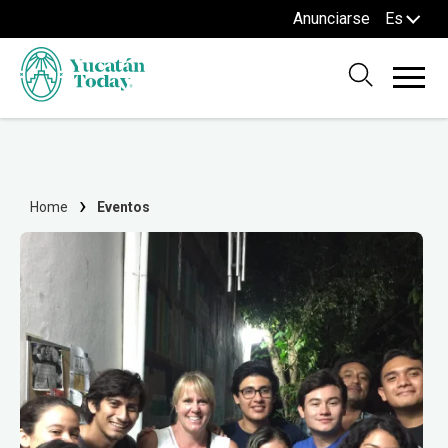
Anunciarse
Es
Home
Eventos