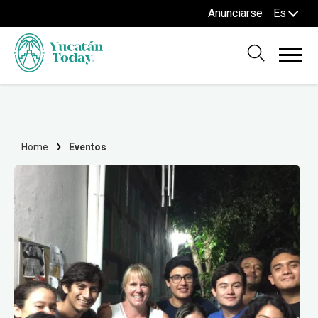
Anunciarse
Es
Home
Eventos