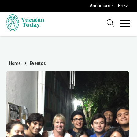
Anunciarse
Es
Home
Eventos