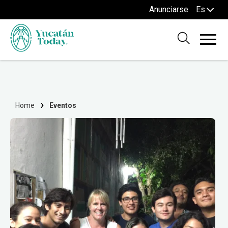
Anunciarse
Es
Home
Eventos