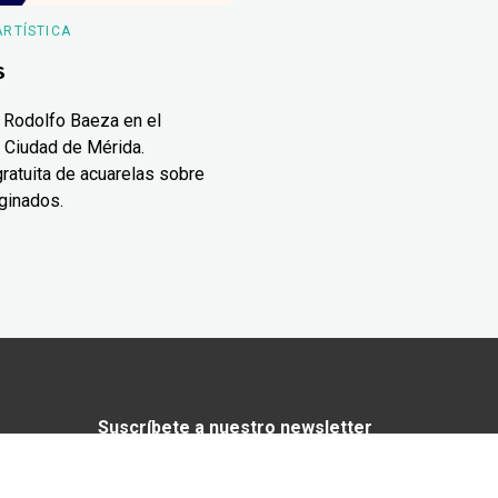
ARTÍSTICA
s
 Rodolfo Baeza en el
 Ciudad de Mérida.
ratuita de acuarelas sobre
ginados.
Suscríbete a nuestro newsletter
¿Enamorado de Yucatán? Recibe en tu
correo lo mejor de Yucatán Today.