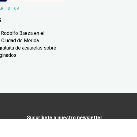
ARTÍSTICA
s
 Rodolfo Baeza en el
 Ciudad de Mérida.
ratuita de acuarelas sobre
ginados.
Suscríbete a nuestro newsletter
¿Enamorado de Yucatán? Recibe en tu
correo lo mejor de Yucatán Today.