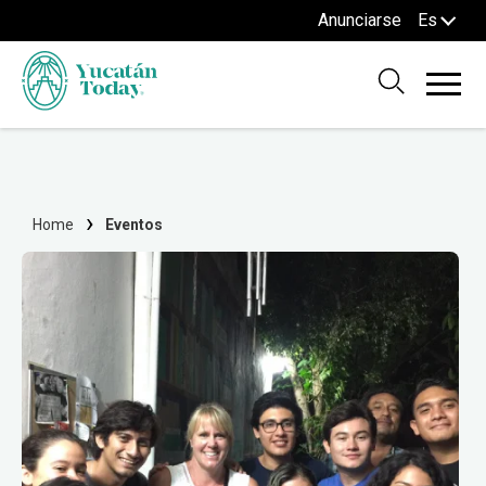
Anunciarse
Es
Home
Eventos