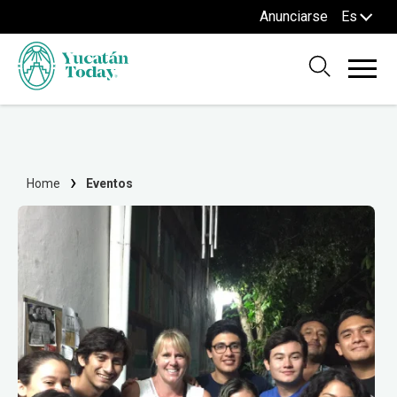
Anunciarse
Es
Home
Eventos