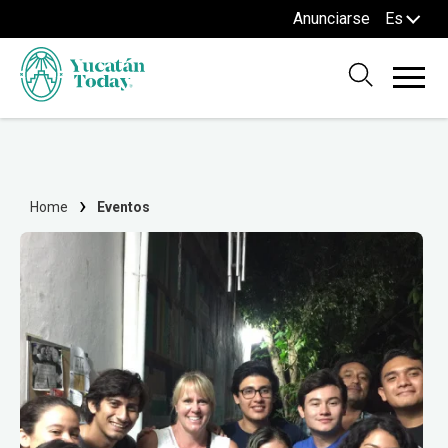
Anunciarse
Es
Home
Eventos