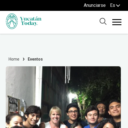
Anunciarse
Es
Home
Eventos