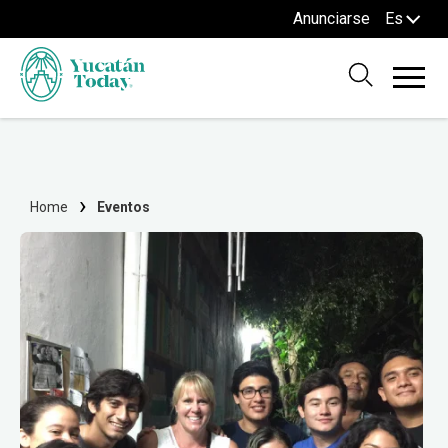
Anunciarse
Es
Home
Eventos