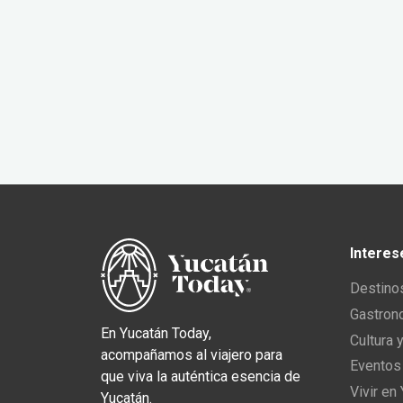
Interes
Destino
Gastron
En Yucatán Today,
Cultura 
acompañamos al viajero para
Eventos
que viva la auténtica esencia de
Vivir en
Yucatán.