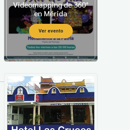
Videomapping de 360°
en Mérida
Ver evento