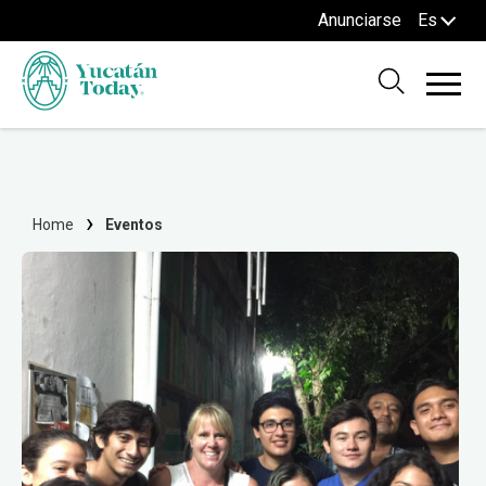
Anunciarse
Es
Home
Eventos