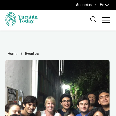
Anunciarse
Es
Home
Eventos