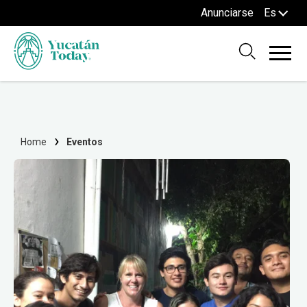
Anunciarse
Es
Home
Eventos