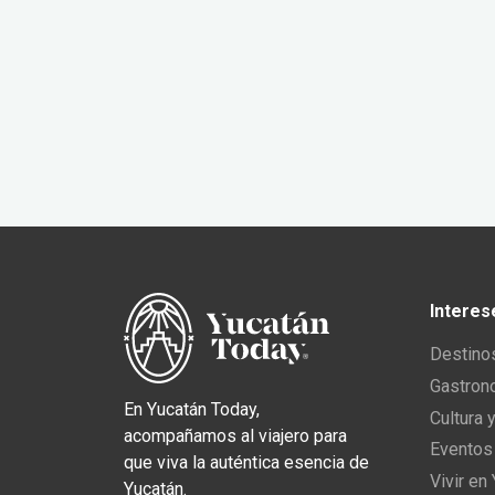
Interes
Destino
Gastron
En Yucatán Today,
Cultura 
acompañamos al viajero para
Eventos
que viva la auténtica esencia de
Vivir en
Yucatán.