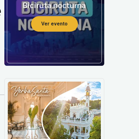
e
Biciruta nocturna
Ver evento