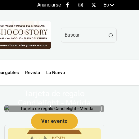
Anunciarse
Es
argables
Revista
Lo Nuevo
Tarjeta de regalo
Candlelight - Mérida
Ver evento