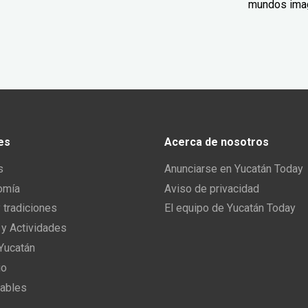
mundos ima
es
Acerca de nosotros
s
Anunciarse en Yucatán Today
omía
Aviso de privacidad
y tradiciones
El equipo de Yucatán Today
 y Actividades
 Yucatán
io
ables