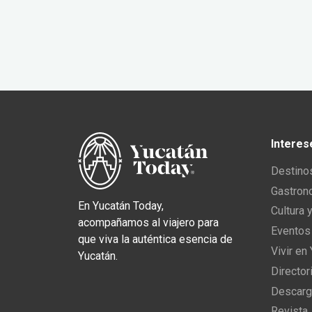
Interes
Destino
Gastron
En Yucatán Today,
Cultura 
acompañamos al viajero para
Eventos
que viva la auténtica esencia de
Vivir en
Yucatán.
Director
Descarg
Revista