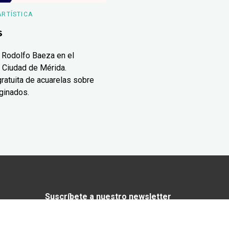
ARTÍSTICA
s
 Rodolfo Baeza en el
 Ciudad de Mérida.
ratuita de acuarelas sobre
ginados.
Suscríbete a nuestro newsletter
¿Enamorado de Yucatán? Recibe en tu
correo lo mejor de Yucatán Today.