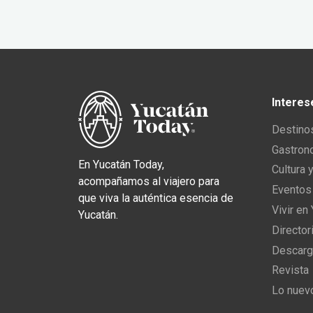
Interes
Destino
Gastron
En Yucatán Today,
Cultura 
acompañamos al viajero para
Eventos
que viva la auténtica esencia de
Vivir en
Yucatán.
Director
Descarg
Revista
Lo nuev