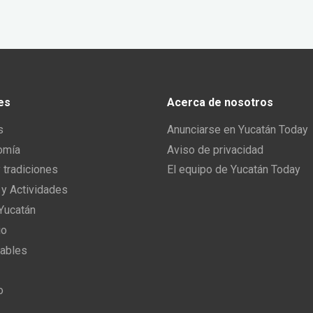
es
Acerca de nosotros
s
Anunciarse en Yucatán Today
omía
Aviso de privacidad
y tradiciones
El equipo de Yucatán Today
 y Actividades
 Yucatán
io
ables
o