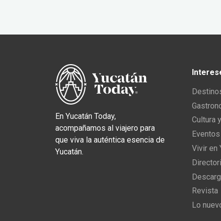
Interes
Destino
Gastron
En Yucatán Today,
Cultura 
acompañamos al viajero para
Eventos
que viva la auténtica esencia de
Vivir en
Yucatán.
Director
Descarg
Revista
Lo nuev