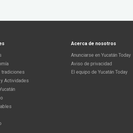
es
Acerca de nosotros
s
Anunciarse en Yucatán Today
omía
Aviso de privacidad
y tradiciones
El equipo de Yucatán Today
 y Actividades
 Yucatán
io
ables
o