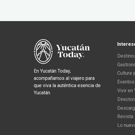
Interes
Destino
Gastron
En Yucatán Today,
Cultura 
acompañamos al viajero para
Eventos
que viva la auténtica esencia de
Vivir en
Yucatán.
Director
Descarg
Revista
Lo nuev