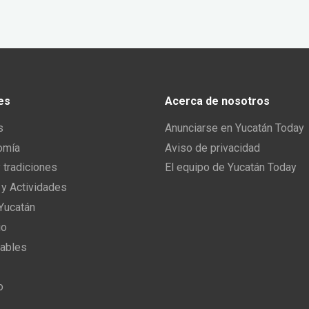
es
Acerca de nosotros
s
Anunciarse en Yucatán Today
omía
Aviso de privacidad
y tradiciones
El equipo de Yucatán Today
 y Actividades
 Yucatán
io
ables
o