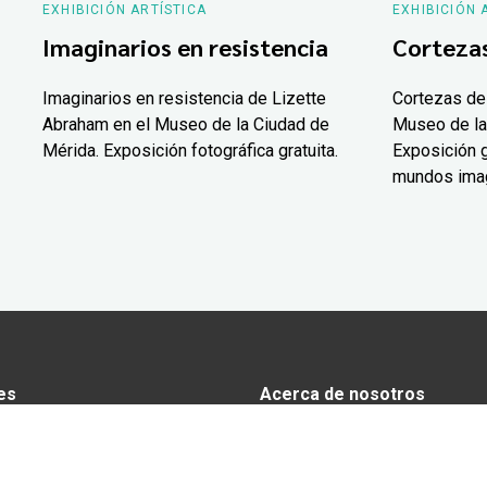
EXHIBICIÓN ARTÍSTICA
EXHIBICIÓN 
Imaginarios en resistencia
Corteza
Imaginarios en resistencia de Lizette
Cortezas de
Abraham en el Museo de la Ciudad de
Museo de la
Mérida. Exposición fotográfica gratuita.
Exposición g
mundos ima
es
Acerca de nosotros
s
Anunciarse en Yucatán Today
omía
Aviso de privacidad