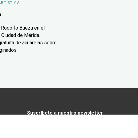
ARTÍSTICA
s
 Rodolfo Baeza en el
 Ciudad de Mérida.
ratuita de acuarelas sobre
ginados.
Suscríbete a nuestro newsletter
¿Enamorado de Yucatán? Recibe en tu
correo lo mejor de Yucatán Today.