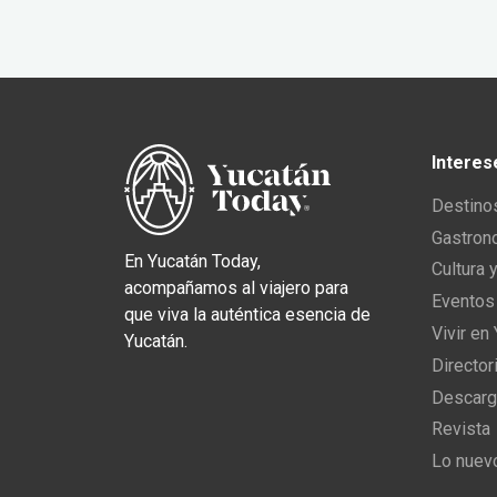
Interes
Destino
Gastron
En Yucatán Today,
Cultura 
acompañamos al viajero para
Eventos
que viva la auténtica esencia de
Vivir en
Yucatán.
Director
Descarg
Revista
Lo nuev