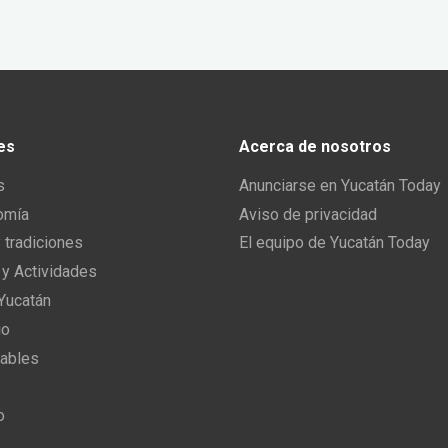
es
Acerca de nosotros
s
Anunciarse en Yucatán Today
omía
Aviso de privacidad
y tradiciones
El equipo de Yucatán Today
 y Actividades
 Yucatán
io
ables
o