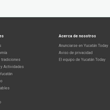
es
Acerca de nosotros
s
Anunciarse en Yucatán Today
omía
Aviso de privacidad
y tradiciones
El equipo de Yucatán Today
 y Actividades
 Yucatán
io
ables
o