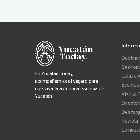
Interes
Destino
Gastron
En Yucatán Today,
Cultura 
acompañamos al viajero para
Eventos
que viva la auténtica esencia de
Vivir en
Yucatán.
Director
Descarg
Revista
Lo nuev