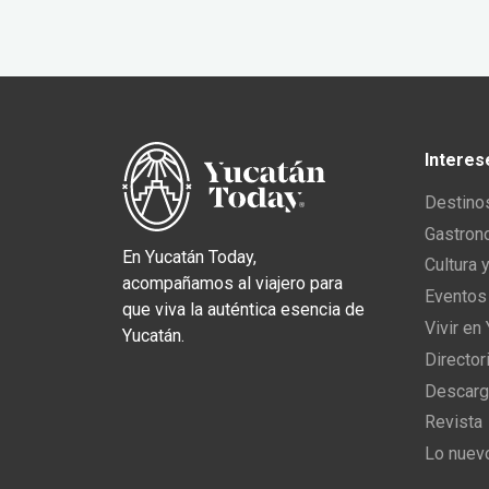
Interes
Destino
Gastron
En Yucatán Today,
Cultura 
acompañamos al viajero para
Eventos
que viva la auténtica esencia de
Vivir en
Yucatán.
Director
Descarg
Revista
Lo nuev