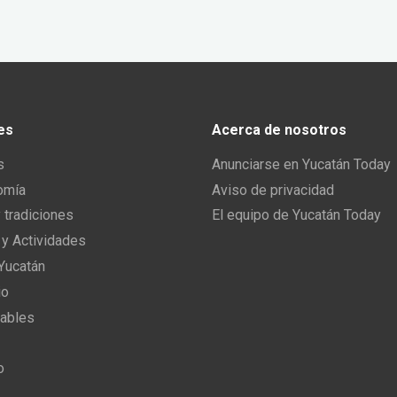
es
Acerca de nosotros
s
Anunciarse en Yucatán Today
omía
Aviso de privacidad
y tradiciones
El equipo de Yucatán Today
 y Actividades
 Yucatán
io
ables
o