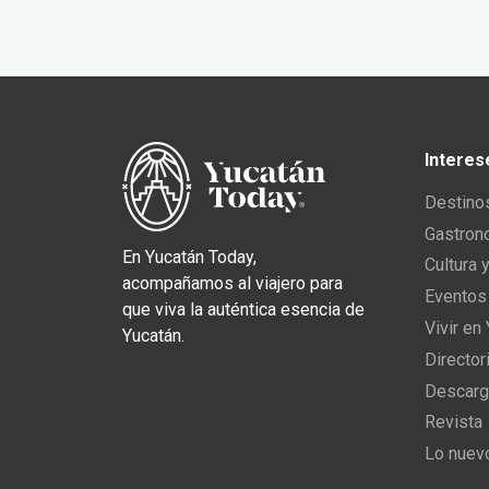
Interes
Destino
Gastron
En Yucatán Today,
Cultura 
acompañamos al viajero para
Eventos
que viva la auténtica esencia de
Vivir en
Yucatán.
Director
Descarg
Revista
Lo nuev