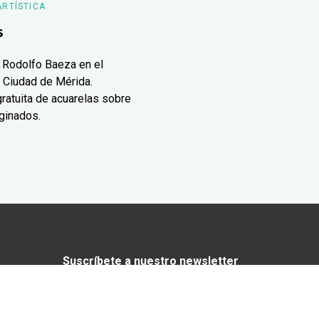
ARTÍSTICA
s
 Rodolfo Baeza en el
 Ciudad de Mérida.
ratuita de acuarelas sobre
ginados.
Suscríbete a nuestro newsletter
¿Enamorado de Yucatán? Recibe en tu
correo lo mejor de Yucatán Today.