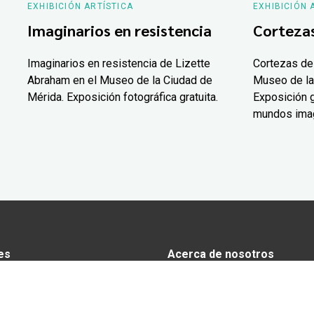
EXHIBICIÓN ARTÍSTICA
EXHIBICIÓN 
Imaginarios en resistencia
Corteza
Imaginarios en resistencia de Lizette
Cortezas de
Abraham en el Museo de la Ciudad de
Museo de la
Mérida. Exposición fotográfica gratuita.
Exposición g
mundos ima
es
Acerca de nosotros
s
Anunciarse en Yucatán Today
omía
Aviso de privacidad