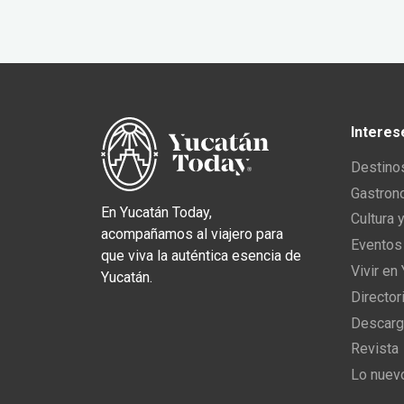
Interes
Destino
Gastron
En Yucatán Today,
Cultura 
acompañamos al viajero para
Eventos
que viva la auténtica esencia de
Vivir en
Yucatán.
Director
Descarg
Revista
Lo nuev