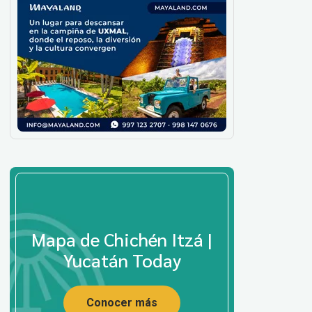
Mapa de Chichén Itzá |
Yucatán Today
Conocer más