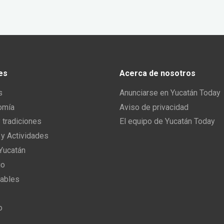
es
Acerca de nosotros
s
Anunciarse en Yucatán Today
omía
Aviso de privacidad
y tradiciones
El equipo de Yucatán Today
 y Actividades
 Yucatán
io
ables
o