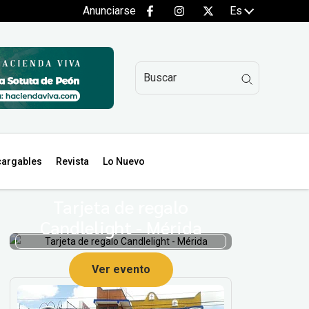
Anunciarse
Es
argables
Revista
Lo Nuevo
Tarjeta de regalo
Candlelight - Mérida
Ver evento