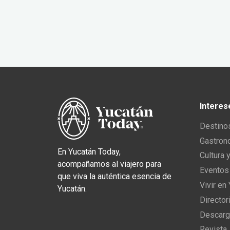
Interes
Destino
Gastron
En Yucatán Today,
Cultura 
acompañamos al viajero para
Eventos
que viva la auténtica esencia de
Vivir en
Yucatán.
Director
Descarg
Revista