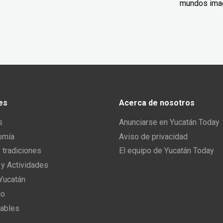
mundos ima
es
Acerca de nosotros
s
Anunciarse en Yucatán Today
omía
Aviso de privacidad
y tradiciones
El equipo de Yucatán Today
 y Actividades
 Yucatán
io
ables