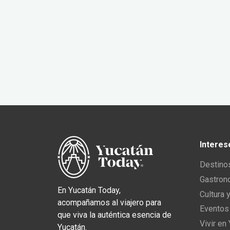
Interes
Destino
Gastron
En Yucatán Today,
Cultura 
acompañamos al viajero para
Eventos
que viva la auténtica esencia de
Vivir en
Yucatán.