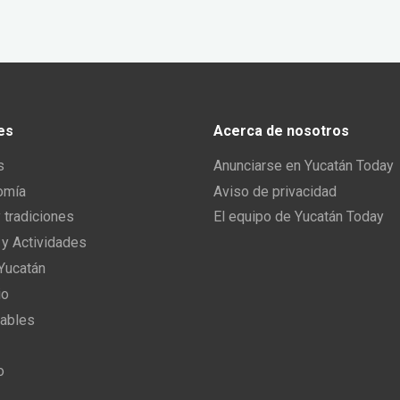
es
Acerca de nosotros
s
Anunciarse en Yucatán Today
omía
Aviso de privacidad
y tradiciones
El equipo de Yucatán Today
 y Actividades
 Yucatán
io
ables
o