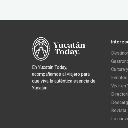
Interes
Destino
Gastron
En Yucatán Today,
Cultura 
acompañamos al viajero para
Eventos
que viva la auténtica esencia de
Vivir en
Yucatán.
Director
Descarg
Revista
Lo nuev