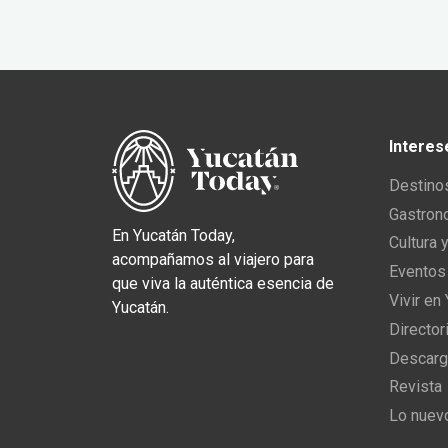
Interes
Destino
Gastron
En Yucatán Today,
Cultura 
acompañamos al viajero para
Eventos
que viva la auténtica esencia de
Vivir en
Yucatán.
Director
Descarg
Revista
Lo nuev