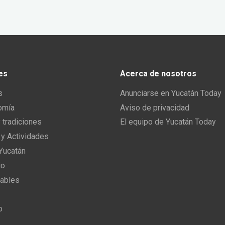
es
Acerca de nosotros
s
Anunciarse en Yucatán Today
omía
Aviso de privacidad
y tradiciones
El equipo de Yucatán Today
 y Actividades
 Yucatán
io
ables
o