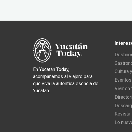
Interes
Destino
Gastron
En Yucatán Today,
Cultura 
acompañamos al viajero para
Eventos
que viva la auténtica esencia de
Vivir en
Yucatán.
Director
Descarg
Revista
Lo nuev