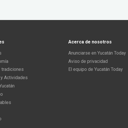
es
Acerca de nosotros
s
Anunciarse en Yucatán Today
omía
Aviso de privacidad
y tradiciones
El equipo de Yucatán Today
 y Actividades
 Yucatán
io
ables
o