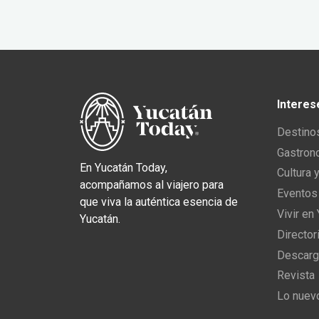
Interes
Destino
Gastron
En Yucatán Today,
Cultura 
acompañamos al viajero para
Eventos
que viva la auténtica esencia de
Vivir en
Yucatán.
Director
Descarg
Revista
Lo nuev