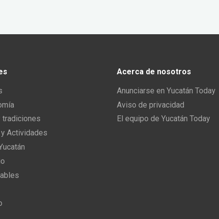
es
Acerca de nosotros
s
Anunciarse en Yucatán Today
omía
Aviso de privacidad
y tradiciones
El equipo de Yucatán Today
 y Actividades
 Yucatán
io
ables
o