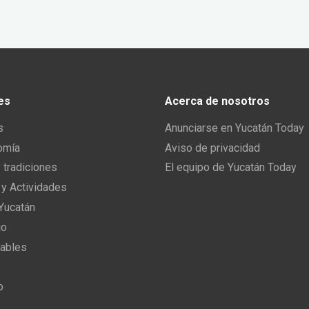
es
Acerca de nosotros
s
Anunciarse en Yucatán Today
omía
Aviso de privacidad
y tradiciones
El equipo de Yucatán Today
 y Actividades
 Yucatán
io
ables
o