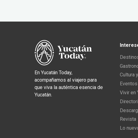
Interes
Destino
Gastron
En Yucatán Today,
Cultura 
acompañamos al viajero para
Eventos
que viva la auténtica esencia de
Vivir en
Yucatán.
Director
Descarg
Revista
Lo nuev