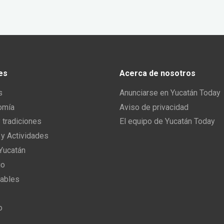
es
Acerca de nosotros
s
Anunciarse en Yucatán Today
omía
Aviso de privacidad
y tradiciones
El equipo de Yucatán Today
 y Actividades
 Yucatán
io
ables
o