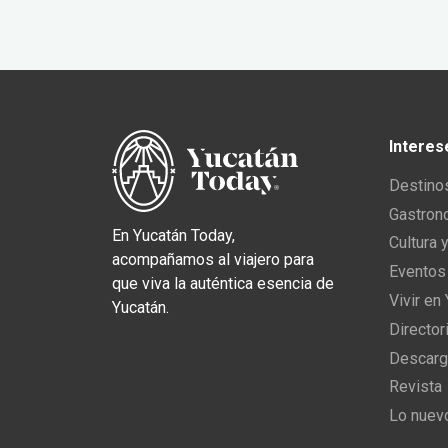
Interes
Destino
Gastron
En Yucatán Today,
Cultura 
acompañamos al viajero para
Eventos
que viva la auténtica esencia de
Vivir en
Yucatán.
Director
Descarg
Revista
Lo nuev