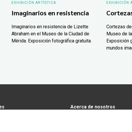
EXHIBICIÓN ARTÍSTICA
EXHIBICIÓN 
Imaginarios en resistencia
Corteza
Imaginarios en resistencia de Lizette
Cortezas de
Abraham en el Museo de la Ciudad de
Museo de la
Mérida. Exposición fotográfica gratuita.
Exposición g
mundos ima
es
Acerca de nosotros
s
Anunciarse en Yucatán Today
omía
Aviso de privacidad