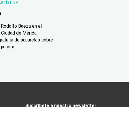
ARTÍSTICA
s
 Rodolfo Baeza en el
 Ciudad de Mérida.
ratuita de acuarelas sobre
ginados.
Suscríbete a nuestro newsletter
¿Enamorado de Yucatán? Recibe en tu
correo lo mejor de Yucatán Today.