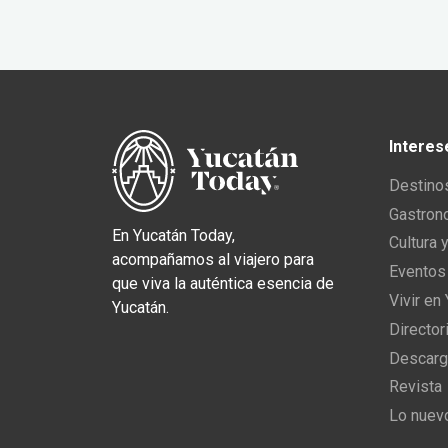
Interes
Destino
Gastron
En Yucatán Today,
Cultura 
acompañamos al viajero para
Eventos
que viva la auténtica esencia de
Vivir en
Yucatán.
Director
Descarg
Revista
Lo nuev