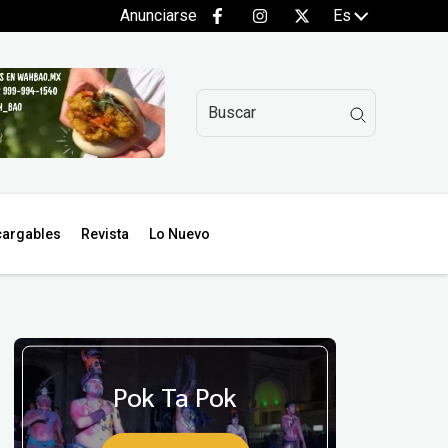
Anunciarse
Es
argables
Revista
Lo Nuevo
Pok Ta Pok