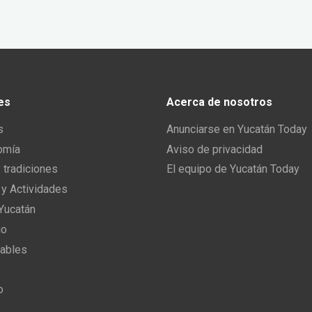
es
Acerca de nosotros
s
Anunciarse en Yucatán Today
omía
Aviso de privacidad
y tradiciones
El equipo de Yucatán Today
 y Actividades
 Yucatán
io
ables
o