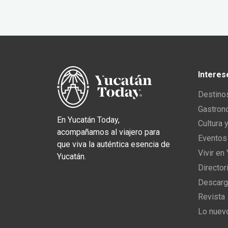
Interes
Destino
Gastron
En Yucatán Today,
Cultura 
acompañamos al viajero para
Eventos
que viva la auténtica esencia de
Vivir en
Yucatán.
Director
Descarg
Revista
Lo nuev