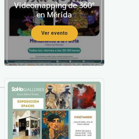
Videomapping de 360°
en Mérida
Ver evento