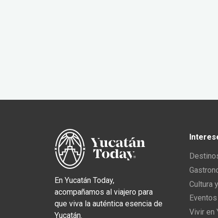
Interes
Destino
Gastron
En Yucatán Today,
Cultura 
acompañamos al viajero para
Eventos
que viva la auténtica esencia de
Vivir en
Yucatán.