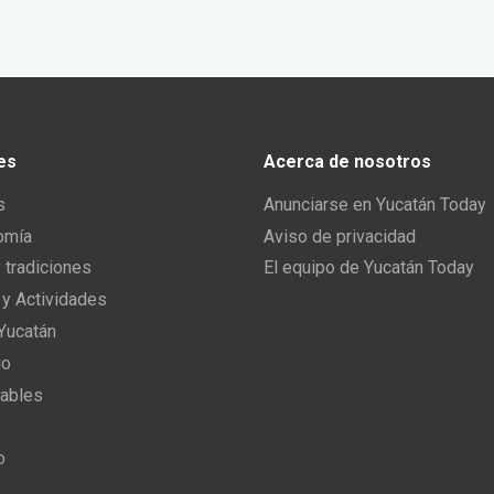
es
Acerca de nosotros
s
Anunciarse en Yucatán Today
omía
Aviso de privacidad
y tradiciones
El equipo de Yucatán Today
 y Actividades
 Yucatán
io
ables
o