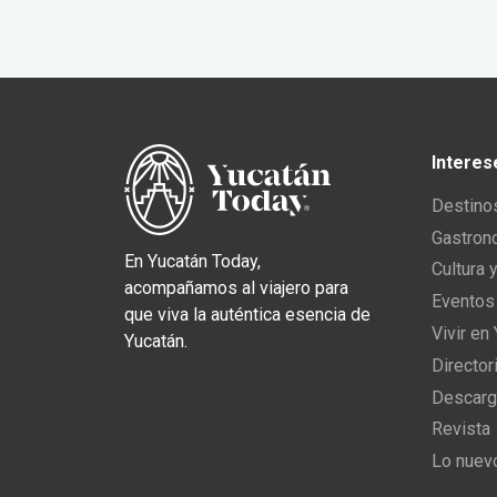
Interes
Destino
Gastron
En Yucatán Today,
Cultura 
acompañamos al viajero para
Eventos
que viva la auténtica esencia de
Vivir en
Yucatán.
Director
Descarg
Revista
Lo nuev