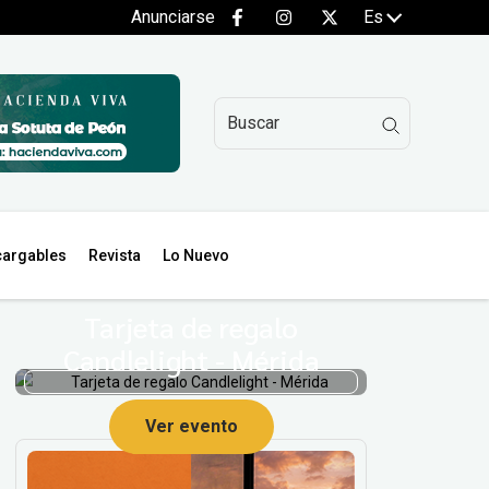
Anunciarse
Es
argables
Revista
Lo Nuevo
Tarjeta de regalo
Candlelight - Mérida
Ver evento