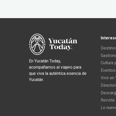
Interes
Destino
Gastron
En Yucatán Today,
Cultura 
acompañamos al viajero para
Eventos
que viva la auténtica esencia de
Vivir en
Yucatán.
Director
Descarg
Revista
Lo nuev