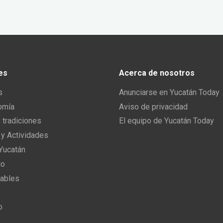
es
Acerca de nosotros
s
Anunciarse en Yucatán Today
omía
Aviso de privacidad
y tradiciones
El equipo de Yucatán Today
 y Actividades
 Yucatán
io
ables
o